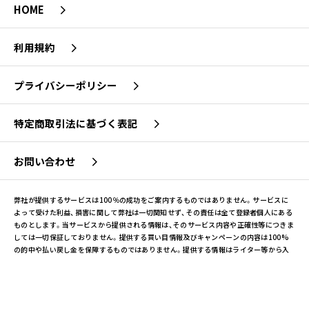
HOME
利用規約
プライバシーポリシー
特定商取引法に基づく表記
お問い合わせ
弊社が提供するサービスは100％の成功をご案内するものではありません。サービスに
よって受けた利益、損害に関して弊社は一切関知せず、その責任は全て登録者個人にある
ものとします。当サービスから提供される情報は、そのサービス内容や正確性等につきま
しては一切保証しておりません。提供する買い目情報及びキャンペーンの内容は100%
の的中や払い戻し金を保障するものではありません。提供する情報はライター等から入
手した情報。ライターから入手した情報を元に分析を加えた情報。独自分析により公開す
るものがあります。メッセージやキャンペーン、サイト内の記載内容の中にはライター等
から入手した情報と共に弊社独自で推理を元にし創作した内容、エンターテイメント性を
向上させる為に創作した内容も含まれます。よって記載内容全般はあくまで創作と捉え